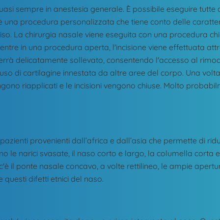
quasi sempre in anestesia generale. È possibile eseguire tutte 
 è una procedura personalizzata che tiene conto delle caratter
l viso. La chirurgia nasale viene eseguita con una procedura ch
mentre in una procedura aperta, l'incisione viene effettuata att
 verrà delicatamente sollevato, consentendo l'accesso al rimod
uso di cartilagine innestata da altre aree del corpo. Una volta
ngono riapplicati e le incisioni vengono chiuse. Molto probabi
pazienti provenienti dall’africa e dall’asia che permette di ridu
no le narici svasate, il naso corto e largo, la columella corta e
c'è il ponte nasale concavo, a volte rettilineo, le ampie aperture d
uesti difetti etnici del naso.