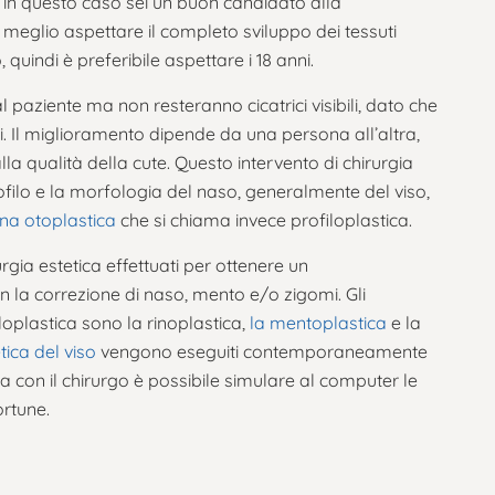
 in questo caso sei un buon candidato alla
 è meglio aspettare il completo sviluppo dei tessuti
, quindi è preferibile aspettare i 18 anni.
l paziente ma non resteranno cicatrici visibili, dato che
ici. Il miglioramento dipende da una persona all’altra,
la qualità della cute. Questo intervento di chirurgia
ofilo e la morfologia del naso, generalmente del viso,
na otoplastica
che si chiama invece profiloplastica.
urgia estetica effettuati per ottenere un
 la correzione di naso, mento e/o zigomi. Gli
filoplastica sono la rinoplastica,
la mentoplastica
e la
tica del viso
vengono eseguiti contemporaneamente
ta con il chirurgo è possibile simulare al computer le
ortune.