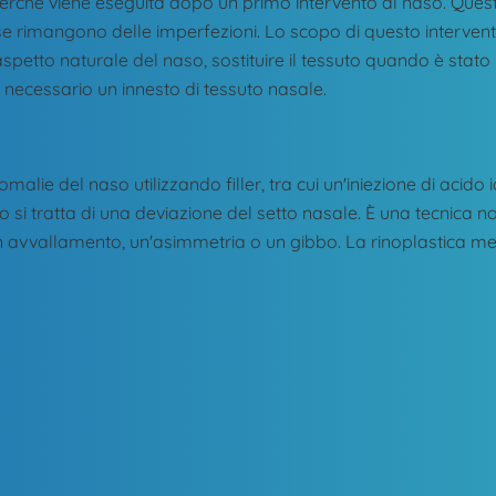
rché viene eseguita dopo un primo intervento al naso. Quest
e rimangono delle imperfezioni. Lo scopo di questo intervento
e l'aspetto naturale del naso, sostituire il tessuto quando è st
 necessario un innesto di tessuto nasale.
lie del naso utilizzando filler, tra cui un'iniezione di acido 
aso si tratta di una deviazione del setto nasale. È una tecnica 
un avvallamento, un'asimmetria o un gibbo. La rinoplastica m