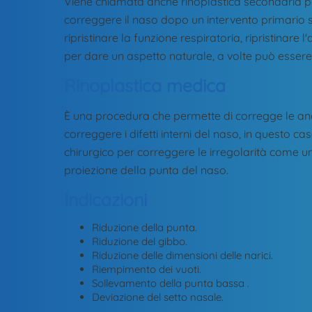
Viene chiamata anche rinoplastica secondaria pe
correggere il naso dopo un intervento primario s
ripristinare la funzione respiratoria, ripristinar
per dare un aspetto naturale, a volte può essere
Rinoplastica medica
È una procedura che permette di corregge le anoma
correggere i difetti interni del naso, in questo c
chirurgico per correggere le irregolarità come 
proiezione della punta del naso.
Indicazioni
Riduzione della punta.
Riduzione del gibbo.
Riduzione delle dimensioni delle narici.
Riempimento dei vuoti.
Sollevamento della punta bassa .
Deviazione del setto nasale.