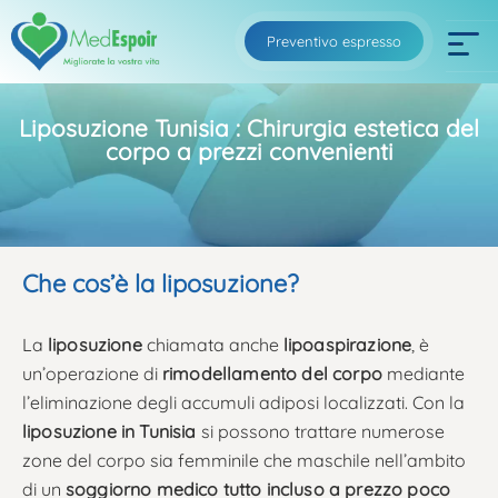
Preventivo espresso
Liposuzione Tunisia : Chirurgia estetica del
corpo a prezzi convenienti
Che cos’è la liposuzione?
La
liposuzione
chiamata anche
lipoaspirazione
, è
un’operazione di
rimodellamento del corpo
mediante
l’eliminazione degli accumuli adiposi localizzati. Con la
liposuzione in Tunisia
si possono trattare numerose
zone del corpo sia femminile che maschile nell’ambito
di un
soggiorno medico tutto incluso a prezzo poco