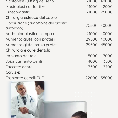
Mastopessi (lifting del seno)
2100€
4000€
Mastoplastica riduttiva
2100€
4200€
Ginecomastia
2100€
2500€
Chirurgia estetica del copro:
Liposuzione (rimozione del grasso
2050€
3000€
autologo)
Addominoplastica semplice
2100€
4000€
Aumento glutei con protesi
2950€
4000€
Aumento glutei senza protesi
2950€
4500€
Chirurgia e cure dentali:
Impianto dentale
500€
700€
Sbiancamento denti
400€
350€
Faccette dentali
350€
370€
Calvizie:
Trapianto capelli FUE
2200€
3500€